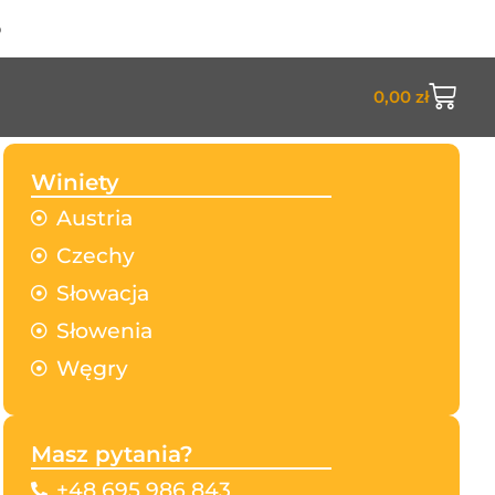
o
0,00
zł
Winiety
Austria
Czechy
Słowacja
Słowenia
Węgry
Masz pytania?
+48 695 986 843