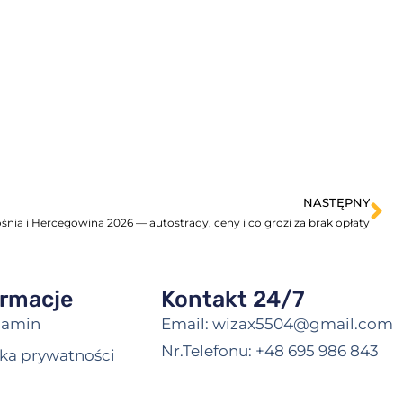
NASTĘPNY
nia i Hercegowina 2026 — autostrady, ceny i co grozi za brak opłaty
ormacje
Kontakt 24/7
lamin
Email: wizax5504@gmail.com
Nr.Telefonu: +48 695 986 843
yka prywatności