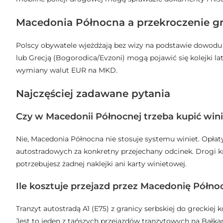
Macedonia Północna a przekroczenie gr
Polscy obywatele wjeżdżają bez wizy na podstawie dowodu o
lub Grecją (Bogorodica/Evzoni) mogą pojawić się kolejki l
wymiany walut EUR na MKD.
Najczęściej zadawane pytania
Czy w Macedonii Północnej trzeba kupić win
Nie, Macedonia Północna nie stosuje systemu winiet. Opłat
autostradowych za konkretny przejechany odcinek. Drogi kr
potrzebujesz żadnej naklejki ani karty winietowej.
Ile kosztuje przejazd przez Macedonię Półn
Tranzyt autostradą A1 (E75) z granicy serbskiej do greckie
Jest to jeden z tańszych przejazdów tranzytowych na Bałka