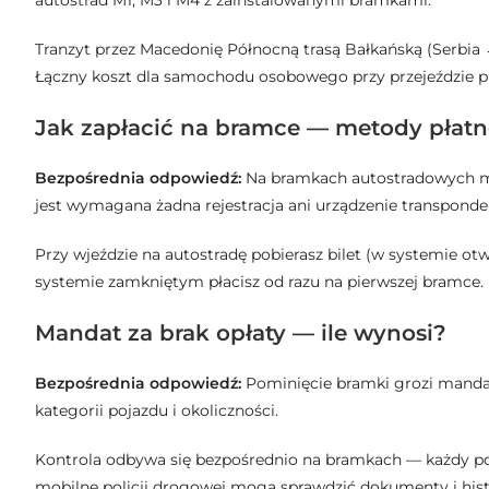
autostrad M1, M3 i M4 z zainstalowanymi bramkami.
Tranzyt przez Macedonię Północną trasą Bałkańską (Serbia 
Łączny koszt dla samochodu osobowego przy przejeździe prz
Jak zapłacić na bramce — metody płatn
Bezpośrednia odpowiedź:
Na bramkach autostradowych mo
jest wymagana żadna rejestracja ani urządzenie transpond
Przy wjeździe na autostradę pobierasz bilet (w systemie ot
systemie zamkniętym płacisz od razu na pierwszej bramce.
Mandat za brak opłaty — ile wynosi?
Bezpośrednia odpowiedź:
Pominięcie bramki grozi mandat
kategorii pojazdu i okoliczności.
Kontrola odbywa się bezpośrednio na bramkach — każdy poja
mobilne policji drogowej mogą sprawdzić dokumenty i hist