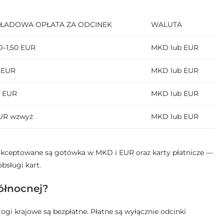
ŁADOWA OPŁATA ZA ODCINEK
WALUTA
50–1,50 EUR
MKD lub EUR
4 EUR
MKD lub EUR
6 EUR
MKD lub EUR
EUR wzwyż
MKD lub EUR
 akceptowane są gotówka w MKD i EUR oraz karty płatnicze —
bsługi kart.
ółnocnej?
ogi krajowe są bezpłatne. Płatne są wyłącznie odcinki