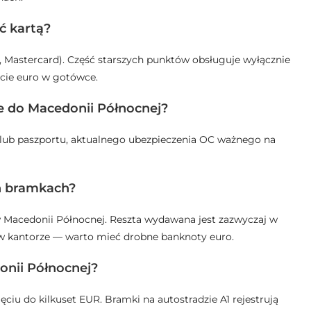
ć kartą?
 Mastercard). Część starszych punktów obsługuje wyłącznie
cie euro w gotówce.
 do Macedonii Północnej?
lub paszportu, aktualnego ubezpieczenia OC ważnego na
h bramkach?
 Macedonii Północnej. Reszta wydawana jest zazwyczaj w
 w kantorze — warto mieć drobne banknoty euro.
onii Północnej?
ciu do kilkuset EUR. Bramki na autostradzie A1 rejestrują