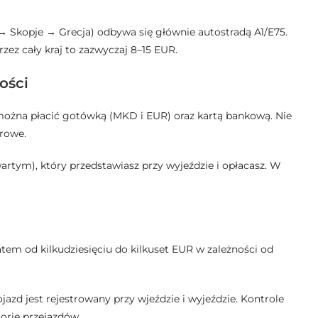
→ Skopje → Grecja) odbywa się głównie autostradą A1/E75.
ez cały kraj to zazwyczaj 8–15 EUR.
ości
żna płacić gotówką (MKD i EUR) oraz kartą bankową. Nie
erowe.
wartym), który przedstawiasz przy wyjeździe i opłacasz. W
em od kilkudziesięciu do kilkuset EUR w zależności od
zd jest rejestrowany przy wjeździe i wyjeździe. Kontrole
orię przejazdów.