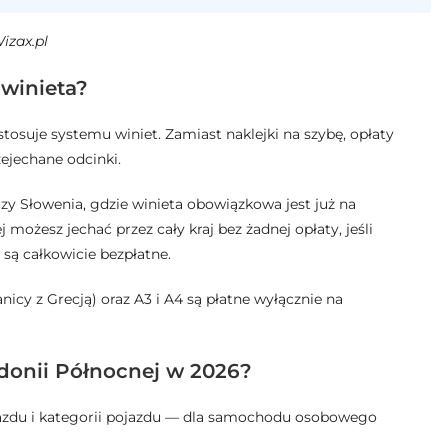
izax.pl
winieta?
osuje systemu winiet. Zamiast naklejki na szybę, opłaty
ejechane odcinki.
czy Słowenia, gdzie winieta obowiązkowa jest już na
ożesz jechać przez cały kraj bez żadnej opłaty, jeśli
są całkowicie bezpłatne.
nicy z Grecją) oraz A3 i A4 są płatne wyłącznie na
edonii Północnej w 2026?
jazdu i kategorii pojazdu — dla samochodu osobowego